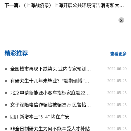
下一篇:
（上海战疫录）上海开展公共环境清洁消毒和大冲洗集中行动
x
精彩推荐
查看更多
全国楼市再现下跌势头 业内专家预测广州楼市复苏时间
2022-06-20
有研究生十几年未毕业？“超期硕博”难博一纸文凭
2022-05-25
北京申请新能源小客车指标家庭超22万 个人超42.8万
2022-05-25
女子深陷电信诈骗险被骗25万 民警恰好路过及时阻拦
2022-05-25
四川新增本土“5+4” 均在广安
2022-05-25
非全日制研究生为何不能享受人才补贴
2022-05-25