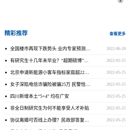
x
精彩推荐
查看更多
全国楼市再现下跌势头 业内专家预测广州楼市复苏时间
2022-06-20
有研究生十几年未毕业？“超期硕博”难博一纸文凭
2022-05-25
北京申请新能源小客车指标家庭超22万 个人超42.8万
2022-05-25
女子深陷电信诈骗险被骗25万 民警恰好路过及时阻拦
2022-05-25
四川新增本土“5+4” 均在广安
2022-05-25
非全日制研究生为何不能享受人才补贴
2022-05-25
协议离婚可否线上办理？民政部答复：不存在线上办理登记手续
2022-05-25