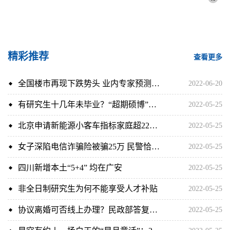
精彩推荐
查看更多
全国楼市再现下跌势头 业内专家预测广州楼市复苏时间
2022-06-20
有研究生十几年未毕业？“超期硕博”难博一纸文凭
2022-05-25
北京申请新能源小客车指标家庭超22万 个人超42.8万
2022-05-25
女子深陷电信诈骗险被骗25万 民警恰好路过及时阻拦
2022-05-25
四川新增本土“5+4” 均在广安
2022-05-25
非全日制研究生为何不能享受人才补贴
2022-05-25
协议离婚可否线上办理？民政部答复：不存在线上办理登记手续
2022-05-25