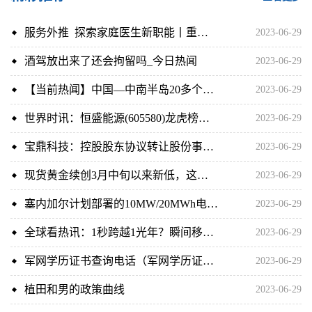
服务外推 探索家庭医生新职能丨重读基层⑧_全球热消息
2023-06-29
酒驾放出来了还会拘留吗_今日热闻
2023-06-29
【当前热闻】中国—中南半岛20多个重点陆路口岸联合倡议 跨境物流口岸智慧互联合作
2023-06-29
世界时讯：恒盛能源(605580)龙虎榜数据(06-29)
2023-06-29
宝鼎科技：控股股东协议转让股份事项获烟台市国资委批复
2023-06-29
现货黄金续创3月中旬以来新低，这些言论让多头陷入困境 焦点快播
2023-06-29
塞内加尔计划部署的10MW/20MWh电池储能系统获得3200万欧元资助
2023-06-29
全球看热讯：1秒跨越1光年？瞬间移动真有可能实现吗？
2023-06-29
军网学历证书查询电话（军网学历证书查询系统）
2023-06-29
植田和男的政策曲线
2023-06-29