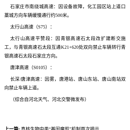
石家庄市南绕城高速：因设备故障，化工园区站上道口
藁城方向车辆缓慢通行约500米。
太行山高速（S75）：
太行山高速平赞段：因青银高速石太段改扩建断交施
工，与青银高速石太段互通K21+620处双向禁止车辆转行青
银高速石太段石家庄方向。
唐津高速（S0105）：
长深/唐津高速：因雾，唐港站、唐山东站、唐山南站双
向禁止车辆上道。
（综合自河北天气、河北交警微发布）
上一篇:
真核生物中类“基因魔剪”机制首次揭示