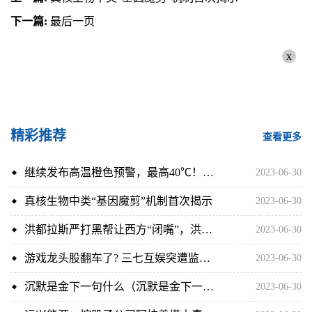
下一篇:
最后一页
x
精彩推荐
查看更多
继续发布高温橙色预警，最高40℃！河北最新天气预报、高速路况请查收→
2023-06-30
真核生物中类“基因魔剪”机制首次揭示
2023-06-30
洪都拉斯严打黑帮让西方“闭嘴”，洪总统：将继续采取“严厉措施”|天天热点
2023-06-30
游戏龙头股翻车了? 三七互娱突遭监管立案 投资者维权征集已启动_世界快播报
2023-06-30
沉默是金下一句什么（沉默是金下一句）_全球新要闻
2023-06-30