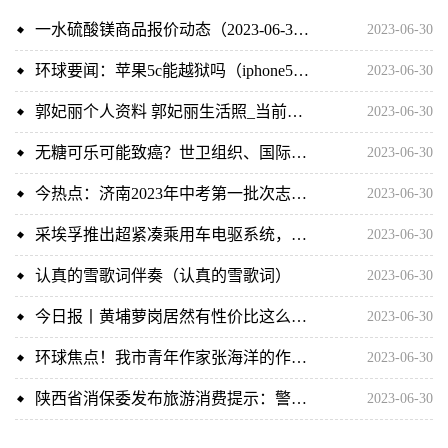
一水硫酸镁商品报价动态（2023-06-30）
2023-06-30
环球要闻：苹果5c能越狱吗（iphone5能越狱吗）
2023-06-30
郭妃丽个人资料 郭妃丽生活照_当前讯息
2023-06-30
无糖可乐可能致癌？世卫组织、国际饮料协会说法不一_环球快看
2023-06-30
今热点：济南2023年中考第一批次志愿填报流程
2023-06-30
采埃孚推出超紧凑乘用车电驱系统，并整合底盘业务
2023-06-30
认真的雪歌词伴奏（认真的雪歌词）
2023-06-30
今日报丨黄埔萝岗居然有性价比这么高的车位？不敢信
2023-06-30
环球焦点！我市青年作家张海洋的作品被《小说选刊》转载
2023-06-30
陕西省消保委发布旅游消费提示：警惕不合理低价团陷阱 天天热文
2023-06-30