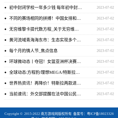
初中封闭学校一年多少钱 每年初中封闭学校多少钱
2023-07-02
不同的赛场相同的拼搏！中国女排和女篮今天都赢了-世界简讯
2023-07-02
无穷维黎卡提代数方程_关于无穷维黎卡提代数方程介绍
2023-07-02
黄河流域青海海东市：生态实现多个“前所未有”
2023-07-02
每个月的情人节_焦点信息
2023-07-02
环球微动态丨夺冠！女篮亚洲杯决赛中国队战胜日本队
2023-07-02
全球动态:方程豹/理想MEGA/特斯拉Model 3领衔 下半年新能源车聚焦
2023-07-02
世界热资讯！再降价！特斯拉两款进口车最高优惠4.5万元
2023-07-02
当前速讯：外交部提醒在法中国公民加强安全防范
2023-07-02
Copyright © 2015-2022 南方游戏网版权所有 备案号：
粤ICP备18023326