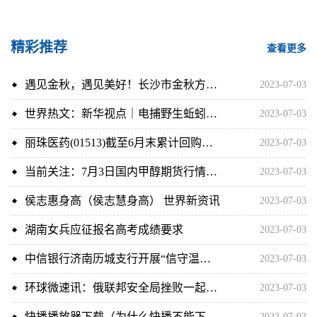
精彩推荐
查看更多
遇见金秋，遇见美好！长沙市金秋方舟高级中学首个校园开放日圆满举行
2023-07-03
世界热文：新华视点｜电捕野生蚯蚓，危害几何？
2023-07-03
丽珠医药(01513)截至6月末累计回购约582.9万股A股 世界报道
2023-07-03
当前关注：7月3日国内甲醇期货行情上涨
2023-07-03
侯志惠身高（侯志慧身高） 世界新资讯
2023-07-03
湖南女兵应征报名高考成绩要求
2023-07-03
中信银行济南历城支行开展“信守温度品牌，防范非法集资”宣传活动 全球短讯
2023-07-03
环球微速讯：俄联邦安全局挫败一起针对克里米亚地区领导人的暗杀企图
2023-07-03
快播播放器下载（为什么快播不能下载）
2023-07-03