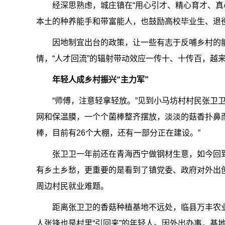
经深思熟虑，城庄镇在“用心引才、精心育才、真
本土的种养能手和带富能人，也鼓励高校毕业生、退
因地制宜出台的政策，让一些有志于反哺乡村的
情，“人才回流”的辐射带动效应一传十、十传百，越
年轻人成乡村振兴“主力军”
“师傅，注意轻拿轻放。”见到小马坊村村民张卫
网和保温膜，一个个菌棒整齐摆放，淡淡的菇香扑鼻而
棒，目前有26个大棚，还有一部分正在建设。”
张卫卫一年前还在青海西宁做钢材生意，如今回
有乡土乡愁，更重要的是看到了镇党委、政府对外出
周边村民就业难题。
距离张卫卫的香菇种植基地不远处，临县万丰农
人张锋也是村里“引回来”的年轻人。因外出办事，基