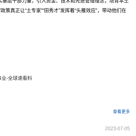
实基层干部力量，引入资金、技术和先进管理理念，培育本土
策真正让“土专家”“田秀才”发挥着“头雁效应”，带动他们在
关键词：
事业-全球速看料
查看更多
2023-07-05