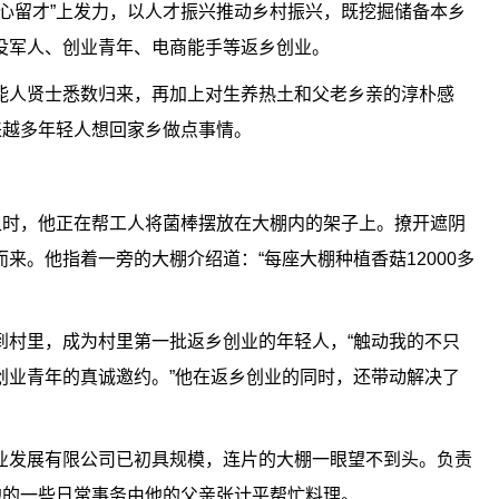
心留才”上发力，以人才振兴推动乡村振兴，既挖掘储备本乡
役军人、创业青年、电商能手等返乡创业。
能人贤士悉数归来，再加上对生养热土和父老乡亲的淳朴感
来越多年轻人想回家乡做点事情。
卫时，他正在帮工人将菌棒摆放在大棚内的架子上。撩开遮阴
来。他指着一旁的大棚介绍道：“每座大棚种植香菇12000多
到村里，成为村里第一批返乡创业的年轻人，“触动我的不只
创业青年的真诚邀约。”他在返乡创业的同时，还带动解决了
业发展有限公司已初具规模，连片的大棚一眼望不到头。负责
地的一些日常事务由他的父亲张计平帮忙料理。