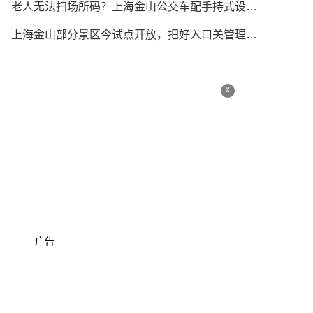
老人无法扫场所码？上海金山公交车配手持式设备刷身份证
上海金山部分景区今试点开放，把好入口关管理关应急关
x
广告