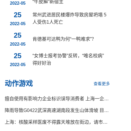
“牛皮癣”新宿主
2022-05
25
常州武进居民楼爆炸导致房屋坍塌 5
人受伤1人死亡
2022-05
25
肯德基可达鸭为何“一鸭难求”？
2022-05
25
“女博士报考协警”反转，“唯名校病”
得好好治
2022-05
动作游戏
查看更多
擅自使用有影响力企业标识误导消费者 上海一企业涉嫌违法被立案调查
降雨导致G0422武深高速湖南段发生山体滑坡 目前正在抢修中
上海：核酸采样医废不得露天堆放在街边，请市民监督