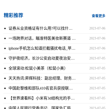
精彩推荐
查看更多
证券从业资格证有什么用?可以找什么工作?（证券从业资格证有什么用） 每日看点
2023-07-06
一场跨界对话，瞄准特医美妆新赛道 -快播
2023-07-06
iphone手机怎么知道拦截骚扰电话_苹果手机骚扰电话怎么拦截怎么查看
2023-07-06
守护夜经济，长沙公安启动夏夜治安巡查宣防统一行动
2023-07-05
全球滚动:松鼠小美茶（松鼠小美）
2023-07-05
天天热讯:昇辉科技：副总经理、财务总监张毅辞职
2023-07-05
中国赴黎维和部队410名官兵获授联合国“和平勋章” 天天最资讯
2023-07-05
【世界速看料】小米有3d结构光的手机吗
2023-07-05
中国人民银行党委书记、国家外汇局局长潘功胜会见来访的奥地利央行行长霍尔兹曼
2023-07-05