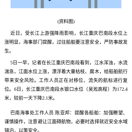
(资料图)
近日，受长江上游强降雨影响，长江重庆巴南段水位上
涨明显，海事部门提醒，过往船舶要注意安全，严防事故发
生。
5日一早，记者在长江重庆巴南段看到，江水浑浊，水流
湍急，江面水位上涨，漂浮着大量枯枝、腐木，给船舶航行
带来安全风险。工作人员正在对移位、流失的航标进行复
位。6日，长江重庆巴南段水银口水位（吴淞高程）为172.4
米，较前一天下降2.1米。
巴南海事处工作人员 陈亚邦：提醒各船舶：加强瞭望、
谨慎操作，注意避让江面碍航物，必要时选择就近安全水域
锚泊，以策安全。