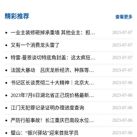
精彩推荐
查看更多
一业主装修砸掉承重墙 其他业主：担心房屋存安全风险
2023-07-07
又有一个消费龙头雷了
2023-07-07
特雷-曼恩谈切特底角封盖：这太疯狂了 只有切特才能盖得到
2023-07-07
法国大暴动 吕庆龙析经济、种族等多重危机
2023-07-07
书记区长谈贯彻二十大精神｜北京大兴：政府守规矩、企业站C位，竭尽所能为企解困
2023-07-06
2023年7月6日湖北省正己烷价格最新行情预测
2023-07-06
江门无犯罪记录证明办理进度查询
2023-07-06
严防行船事故！长江重庆巴南段水位上涨漂浮物骤增
2023-07-06
璧山：“振兴驿站”迎来首批学员
2023-07-06