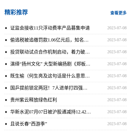
精彩推荐
查看更多
证监会接收11只浮动费率产品募集申请
2023-07-08
偷逃税被追缴罚款1.06亿元后，知名男星又因174万成被执行人
2023-07-08
投贷联动试点合作机制启动，着力破解民营企业融资难题
2023-07-08
演绎“扬州文化” 大型新编扬剧《郑板桥》在宁首演
2023-07-08
既生瑜（何生亮及这句话是什么意思啊）
2023-07-08
国乒提前锁定两冠！7人进单打四强马龙出局，女单3人迎中日对决
2023-07-08
贵州紫云释放绿色红利
2023-07-08
华新水泥07月07日被沪股通减持12.42万股
2023-07-08
且说长春“西游季”
2023-07-08