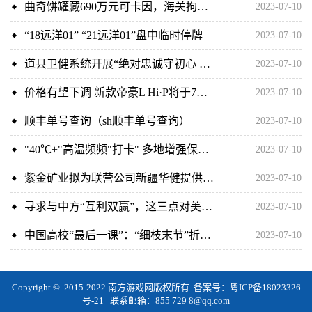
曲奇饼罐藏690万元可卡因，海关拘外籍男，揭10天内频搭飞机来港
2023-07-10
“18远洋01” “21远洋01”盘中临时停牌
2023-07-10
道县卫健系统开展“绝对忠诚守初心 坚定信心快发展”主题党日活动
2023-07-10
价格有望下调 新款帝豪L Hi·P将于7月上市
2023-07-10
顺丰单号查询（sh顺丰单号查询）
2023-07-10
"40℃+"高温频频"打卡" 多地增强保障应对"热"情
2023-07-10
紫金矿业拟为联营公司新疆华健提供连带责任担保0.98亿元
2023-07-10
寻求与中方“互利双赢”，这三点对美方很重要
2023-07-10
中国高校“最后一课”：“细枝末节”折射人文温情
2023-07-10
Copyright © 2015-2022 南方游戏网版权所有 备案号：
粤ICP备18023326
号-21
联系邮箱：855 729 8@qq.com