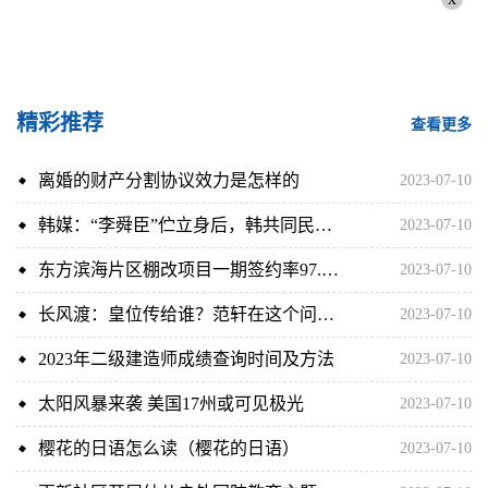
精彩推荐
查看更多
离婚的财产分割协议效力是怎样的
2023-07-10
韩媒：“李舜臣”伫立身后，韩共同民主党发誓阻止日本核污染水排海
2023-07-10
东方滨海片区棚改项目一期签约率97.01% 首批1699套安置房预计7月底交付
2023-07-10
长风渡：皇位传给谁？范轩在这个问题上犹豫且糊涂，造成大夏动乱
2023-07-10
2023年二级建造师成绩查询时间及方法
2023-07-10
太阳风暴来袭 美国17州或可见极光
2023-07-10
樱花的日语怎么读（樱花的日语）
2023-07-10