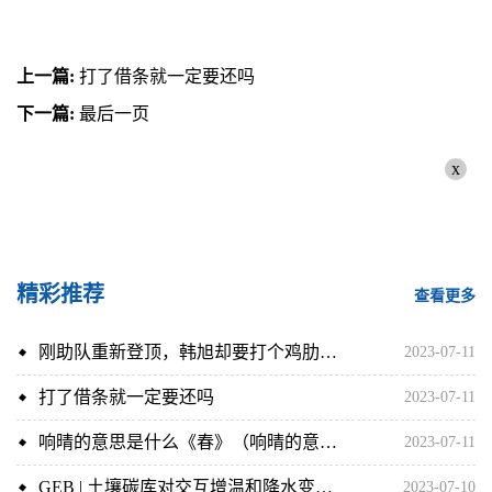
上一篇:
打了借条就一定要还吗
下一篇:
最后一页
x
精彩推荐
查看更多
刚助队重新登顶，韩旭却要打个鸡肋赛事，WNBA历练的机会又没了？
2023-07-11
打了借条就一定要还吗
2023-07-11
响晴的意思是什么《春》（响晴的意思是什么）
2023-07-11
GEB | 土壤碳库对交互增温和降水变化的响应：meta分析
2023-07-10