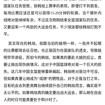
国家队任务受限，就韩旭上赛季的表现，即便打不到首发，
每场比赛应该还是可以获得15-20分钟的轮换，当个替补内
线绝对是绰绰有余，不过这次刚刚结束女篮国家队的任务，
又要迎来一个鸡肋的大运会任务，不少球迷都给韩旭打抱不
平。
其实现在的韩旭，就跟当初的姚明一样，一些并不起眼
的比赛都得去征召他，也正是因为在国家队的透支，导致姚
明早早退役，而如今的韩旭，如果真的要赴大姚的后尘，真
要让她出现伤病情况，这对于中国篮球绝对是一个巨大的损
失。这几年中国女篮能够重新崛起，韩旭绝对是功不可没，
但如果真要让她成为“成绩”的牺牲品，对于正值当打之年，
且有机会去到更高舞台继续提升自己的韩旭而言，确实是不
太公平的。如果韩旭真的确定要出战大运会，那么她在自由
人的时日可能真要处于倒计时了。