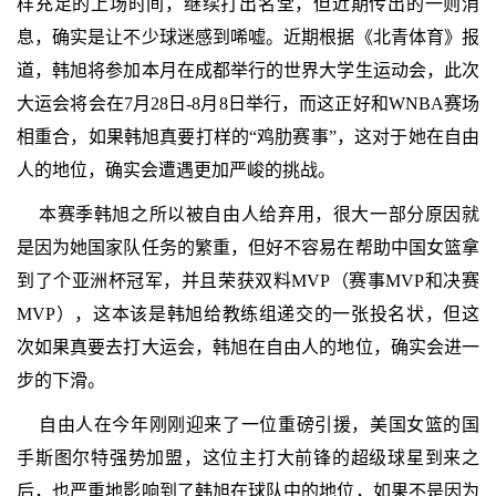
样充足的上场时间，继续打出名堂，但近期传出的一则消
息，确实是让不少球迷感到唏嘘。近期根据《北青体育》报
道，韩旭将参加本月在成都举行的世界大学生运动会，此次
大运会将会在7月28日-8月8日举行，而这正好和WNBA赛场
相重合，如果韩旭真要打样的“鸡肋赛事”，这对于她在自由
人的地位，确实会遭遇更加严峻的挑战。
本赛季韩旭之所以被自由人给弃用，很大一部分原因就
是因为她国家队任务的繁重，但好不容易在帮助中国女篮拿
到了个亚洲杯冠军，并且荣获双料MVP（赛事MVP和决赛
MVP），这本该是韩旭给教练组递交的一张投名状，但这
次如果真要去打大运会，韩旭在自由人的地位，确实会进一
步的下滑。
自由人在今年刚刚迎来了一位重磅引援，美国女篮的国
手斯图尔特强势加盟，这位主打大前锋的超级球星到来之
后，也严重地影响到了韩旭在球队中的地位，如果不是因为