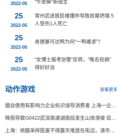
“牛皮癣”新宿主
2022-05
25
常州武进居民楼爆炸导致房屋坍塌 5
人受伤1人死亡
2022-05
25
肯德基可达鸭为何“一鸭难求”？
2022-05
25
“女博士报考协警”反转，“唯名校病”
得好好治
2022-05
动作游戏
查看更多
擅自使用有影响力企业标识误导消费者 上海一企业涉嫌违法被立案调查
降雨导致G0422武深高速湖南段发生山体滑坡 目前正在抢修中
上海：核酸采样医废不得露天堆放在街边，请市民监督