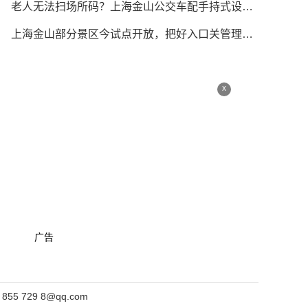
老人无法扫场所码？上海金山公交车配手持式设备刷身份证
上海金山部分景区今试点开放，把好入口关管理关应急关
x
广告
 729 8@qq.com