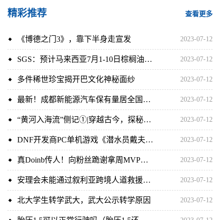
精彩推荐
查看更多
《博德之门3》，靠下半身走宣发
2023-07-12
SGS：预计马来西亚7月1-10日棕榈油出口环比增加17.18%
2023-07-12
多件稀世珍宝揭开巴文化神秘面纱
2023-07-12
最新！成都新能源汽车保有量居全国城市第六
2023-07-12
“黄河入海流”侧记①|穿越古今，探秘菏泽这阙大河诗篇|新浪
2023-07-12
DNF开发商PC单机游戏《潜水员戴夫》累计销量突破100万张
2023-07-12
真Doinb传人！向粉丝跪谢拿周MVP！TT韩援中单太良心了
2023-07-12
安理会未能通过叙利亚跨境人道救援授权延期决议草案
2023-07-12
北大学生转学武大，武大公示转学原因
2023-07-12