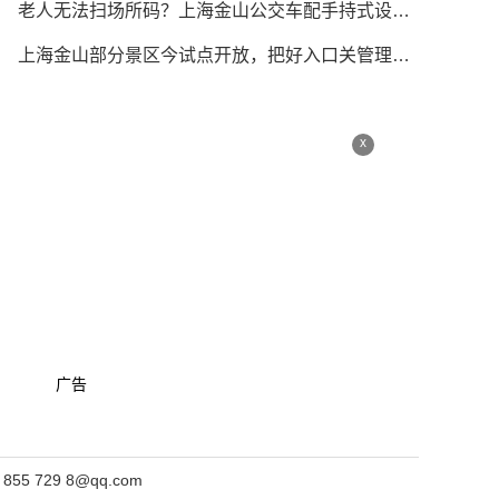
老人无法扫场所码？上海金山公交车配手持式设备刷身份证
上海金山部分景区今试点开放，把好入口关管理关应急关
x
广告
 729 8@qq.com