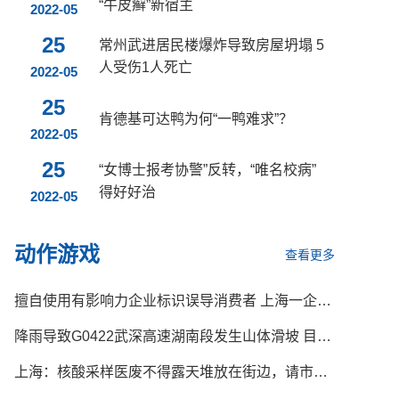
“牛皮癣”新宿主
2022-05
25
常州武进居民楼爆炸导致房屋坍塌 5
人受伤1人死亡
2022-05
25
肯德基可达鸭为何“一鸭难求”？
2022-05
25
“女博士报考协警”反转，“唯名校病”
得好好治
2022-05
动作游戏
查看更多
擅自使用有影响力企业标识误导消费者 上海一企业涉嫌违法被立案调查
降雨导致G0422武深高速湖南段发生山体滑坡 目前正在抢修中
上海：核酸采样医废不得露天堆放在街边，请市民监督